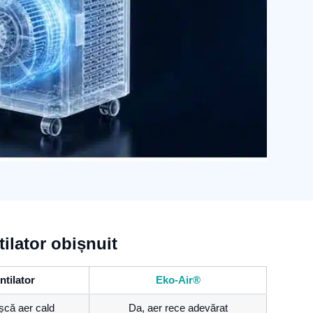
ilator obișnuit
ntilator
Eko-Air®
șcă aer cald
Da, aer rece adevărat