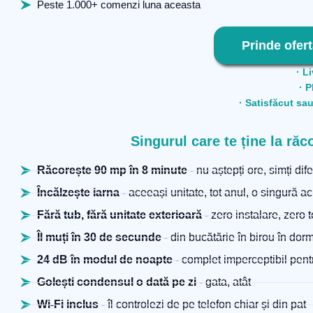
Peste 1.000+ comenzi luna aceasta
Prinde ofert
· Li
· P
· Satisfăcut sau
Singurul care te ține la ră
Răcorește 90 mp în 8 minute
- nu aștepți ore, simți dif
Încălzește iarna
- aceeași unitate, tot anul, o singură ac
Fără tub, fără unitate exterioară
- zero instalare, zero t
Îl muți în 30 de secunde
- din bucătărie în birou în dor
24 dB în modul de noapte
- complet imperceptibil pen
Golești condensul o dată pe zi
- gata, atât
Wi-Fi inclus
- îl controlezi de pe telefon chiar și din pat