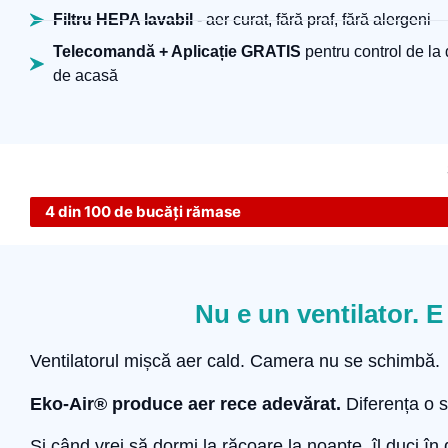
Filtru HEPA lavabil
- aer curat, fără praf, fără alergeni
Telecomandă + Aplicație GRATIS
pentru control de la 
de acasă
4 din 100 de bucăți rămase
Nu e un ventilator. E
Ventilatorul mișcă aer cald. Camera nu se schimbă.
Eko-Air® produce aer rece adevărat.
Diferența o s
Și când vrei să dormi la răcoare la noapte, îl duci în