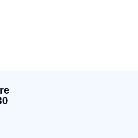
re
30