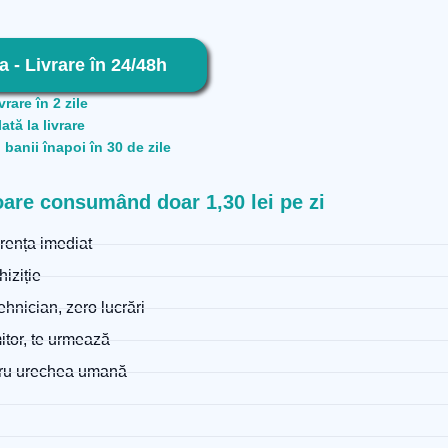
a - Livrare în 24/48h
vrare în 2 zile
lată la livrare
 banii înapoi în 30 de zile
coare consumând doar 1,30 lei pe zi
erența imediat
hiziție
ehnician, zero lucrări
mitor, te urmează
tru urechea umană