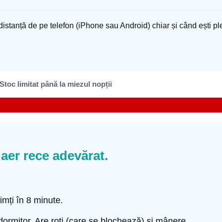
distanță de pe telefon (iPhone sau Android) chiar și când ești pl
Stoc limitat până la miezul nopții
 aer rece adevărat.
imți în 8 minute.
 dormitor. Are roți (care se blochează) și mânere