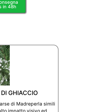
Consegna
s in 48h
 DI GHIACCIO
arse di Madreperla simili
 alto impatto visivo ed