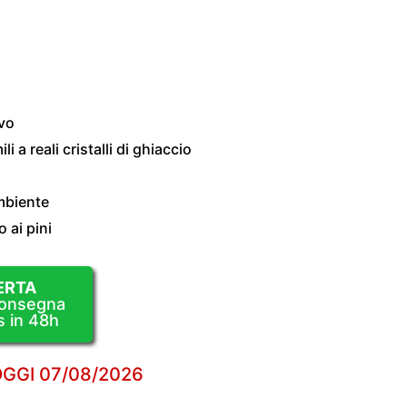
ivo
i a reali cristalli di ghiaccio
ambiente
 ai pini
ERTA
Consegna
s in 48h
OGGI
07/08/2026