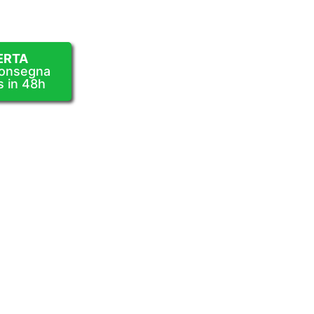
ERTA
Consegna
s in 48h