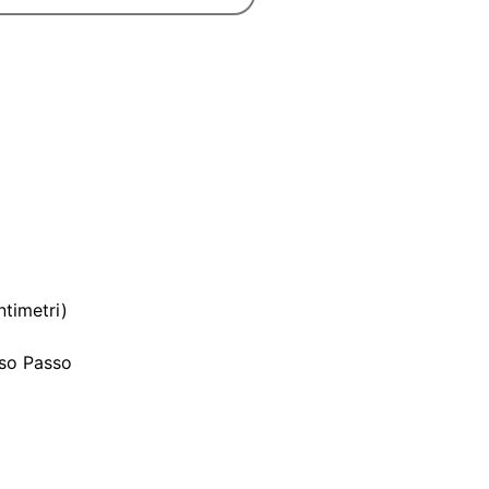
ntimetri)
sso Passo