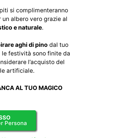
ospiti si complimenteranno
 un albero vero grazie al
tico e naturale
.
irare aghi di pino
dal tuo
e festività sono finite da
nsiderare l’acquisto del
e artificiale.
ANCA AL TUO MAGICO
SSO
er Persona