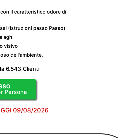
on il caratteristico odore di
assi (Istruzioni passo Passo)
e aghi
o visivo
toso dell'ambiente,
da 6.543 Clienti
SSO
er Persona
OGGI
09/08/2026