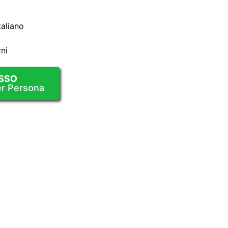
taliano
ni
SSO
er Persona