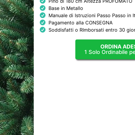
Pino di 180 cm Altezza PROFUMATO
Base in Metallo
Manuale di Istruzioni Passo Passo in I
Pagamento alla CONSEGNA
Soddisfatti o RImborsati entro 30 gior
ORDINA ADE
1 Solo Ordinabile p