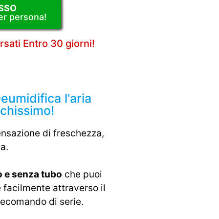
SSO
er persona!
sati Entro 30 giorni!
eumidifica l'aria
chissimo!
ensazione di freschezza,
a.
 e senza tubo
che puoi
facilmente attraverso il
lecomando di serie.