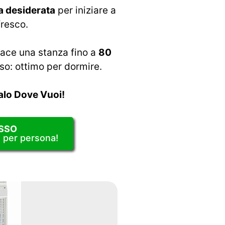
a desiderata
per iniziare a
fresco.
cace una stanza fino a
80
so: ottimo per dormire.
alo Dove Vuoi!
SSO
e per persona!