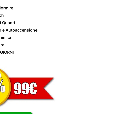
dormire
ch
i Quadri
o e Autoaccensione
himici
tra
 GIORNI