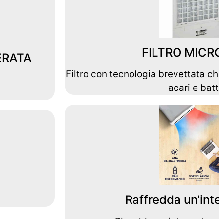
FILTRO MICR
ERATA
Filtro con tecnologia brevettata che
acari e batt
Raffredda un'int