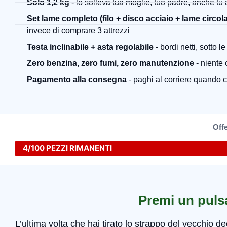
Solo 1,2 kg
- lo solleva tua moglie, tuo padre, anche tu
Set lame completo (filo + disco acciaio + lame circola
invece di comprare 3 attrezzi
Testa inclinabile + asta regolabile
- bordi netti, sotto 
Zero benzina, zero fumi, zero manutenzione
- niente 
Pagamento alla consegna
- paghi al corriere quando 
Offe
4/100 PEZZI RIMANENTI
Premi un puls
L’ultima volta che hai tirato lo strappo del vecchio d