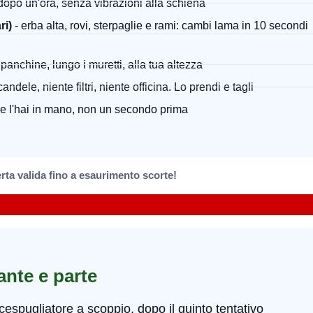
 dopo un'ora, senza vibrazioni alla schiena
ri)
- erba alta, rovi, sterpaglie e rami: cambi lama in 10 secondi
le panchine, lungo i muretti, alla tua altezza
candele, niente filtri, niente officina. Lo prendi e tagli
ce l'hai in mano, non un secondo prima
rta valida fino a esaurimento scorte!
ante e parte
ecespugliatore a scoppio, dopo il quinto tentativo