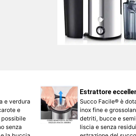
Estrattore eccelle
a e verdura
Succo Facile® è dotat
carote e
inox fine e grossola
 possibile
detriti, bucce e sem
rno senza
liscia e senza residu
e la buccia.
estrazione del succo