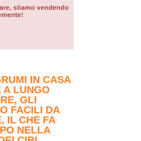
lare, stiamo vendendo
emente!
RUMI IN CASA
 A LUNGO
RE, GLI
 FACILI DA
, IL CHE FA
MPO NELLA
EI CIBI.