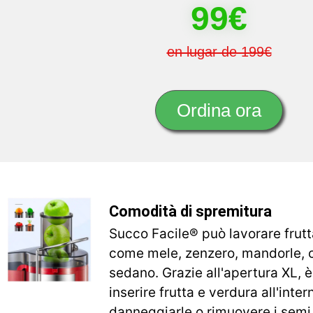
99€
en lugar de 199€
Ordina ora
Comodità di spremitura
Succo Facile® può lavorare frutt
come mele, zenzero, mandorle, 
sedano. Grazie all'apertura XL, è
inserire frutta e verdura all'inte
danneggiarle o rimuovere i semi 