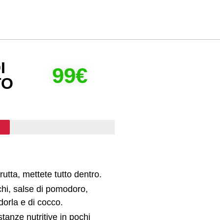
I
99€
TO
rutta, mettete tutto dentro.
cchi, salse di pomodoro,
ndorla e di cocco.
stanze nutritive in pochi