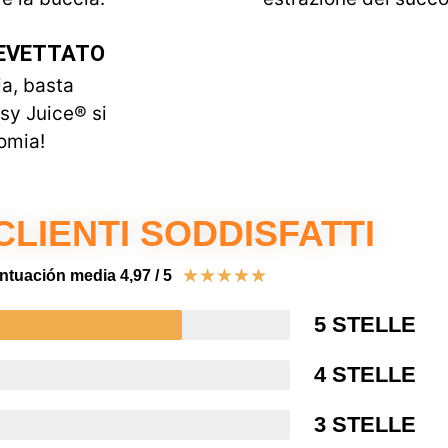
EVETTATO
ia, basta
sy Juice® si
omia!
 CLIENTI SODDISFATTI
★
★
★
★
★
ntuación media 4,97 / 5
5 STELLE
4 STELLE
3 STELLE