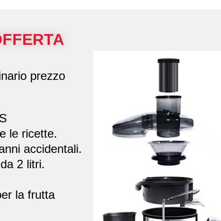
OFFERTA
inario prezzo
IS
e le ricette.
anni accidentali.
a 2 litri.
er la frutta