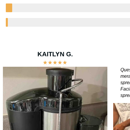
KAITLYN G.
★
★
★
★
★
Que
mera
spre
Faci
spre