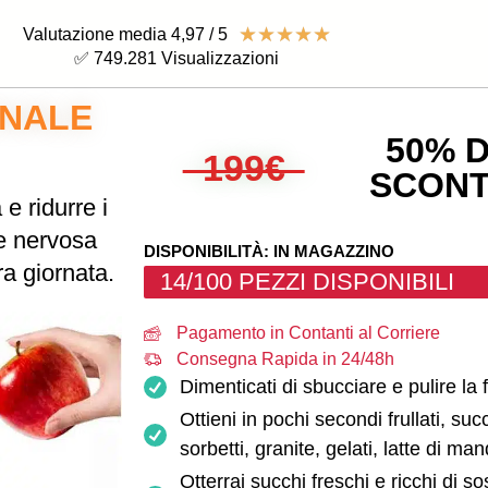
☆
☆
☆
☆
☆
Valutazione media 4,97 / 5
✅ 749.
282
 Visualizzazioni
ONALE
50% D
199€
SCON
e ridurre i
me nervosa
DISPONIBILITÀ: IN MAGAZZINO
ra giornata.
14/100 PEZZI DISPONIBILI
Pagamento in Contanti al Corriere
Consegna Rapida in 24/48h
Dimenticati di sbucciare e pulire la f
Ottieni in pochi secondi frullati, su
sorbetti, granite, gelati, latte di ma
Otterrai succhi freschi e ricchi di so