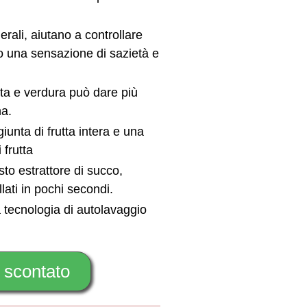
nerali, aiutano a controllare
o una sensazione di sazietà e
tta e verdura può dare più
na.
iunta di frutta intera e una
 frutta
o estrattore di succo,
llati in pochi secondi.
 tecnologia di autolavaggio
 scontato