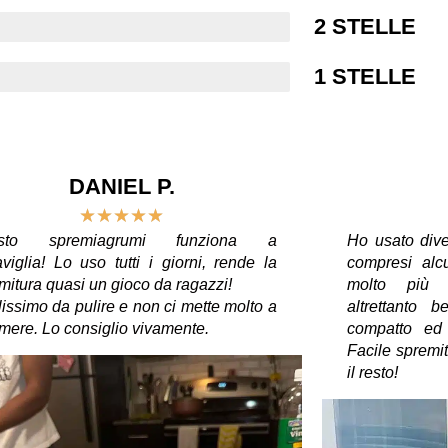
2 STELLE
1 STELLE
DANIEL P.
★
★
★
★
★
sto spremiagrumi funziona a
Ho usato dive
viglia! Lo uso tutti i giorni, rende la
compresi alcu
mitura quasi un gioco da ragazzi!
molto più c
lissimo da pulire e non ci mette molto a
altrettanto 
mere. Lo consiglio vivamente.
compatto ed 
Facile spremit
il resto!