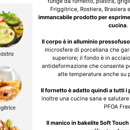
funge da fornetto, piastra, griglia
Friggitrice, Rostiera, Brasiera
immancabile prodotto per esprimere 
cucina
.
Il corpo è in alluminio pressofuso
microsfere di porcellana che ga
superiore; il fondo è in accia
antideformazione che consente p
alte temperature anche su 
Il fornetto è adatto quindi a tutti i
inoltre una cucina sana e salutare
PFOA Free
Il manico in bakelite Soft Touc