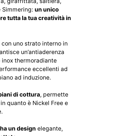
, girafrittata, saltiera,
 e Simmering:
un unico
tutta la tua creatività in
con uno strato interno in
rantisce un’antiaderenza
io inox thermoradiante
erformance eccellenti ad
piano ad induzione.
 piani di cottura
, permette
 in quanto è Nickel Free e
.
h ha un design
elegante,