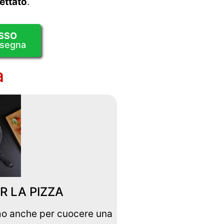
ettato
.
SSO
nsegna
a
R LA PIZZA
imo anche per cuocere una