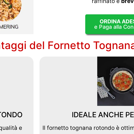
raffinato e
brev
ORDINA ADE
e Paga alla Co
antaggi del Fornetto Tognan
TONDO
IDEALE ANCHE PE
qualità e
Il fornetto tognana rotondo è ott