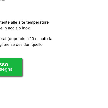
tente alle alte temperature
 in acciaio inox
erai (dopo circa 10 minuti) la
liere se desideri quello
SSO
nsegna