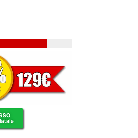
SSO
atale