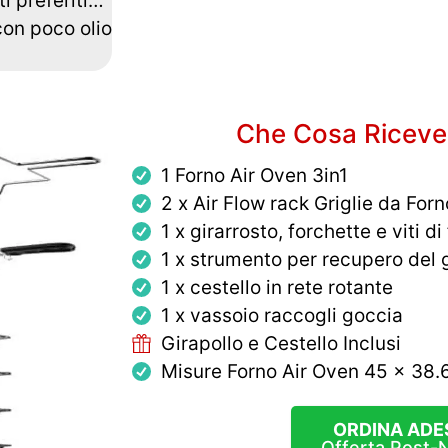
i preferiti…
con poco olio
Che Cosa Riceve
1 Forno Air Oven 3in1
2 x Air Flow rack Griglie da Forn
1 x girarrosto, forchette e viti di
1 x strumento per recupero del g
1 x cestello in rete rotante
1 x vassoio raccogli goccia
Girapollo e Cestello Inclusi
Misure Forno Air Oven 45 x 38.
ORDINA ADE
Offerta Post-N