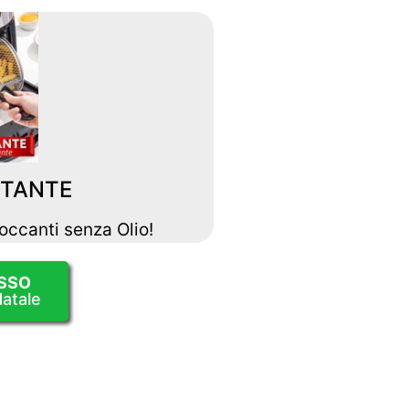
OTANTE
occanti senza Olio!
SSO
atale