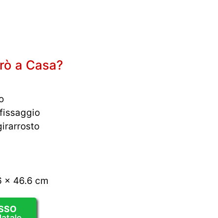
rò a Casa?
o
 fissaggio
irarrosto
6 x 46.6 cm
SSO
atale