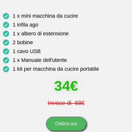
1 x mini macchina da cucire
1 infila ago
1 x albero di estensione
2 bobine
1 cavo USB
1 x Manuale dell'utente
1 kit per macchina da cucire portatile
34€
Invece di 68€
Ordina ora