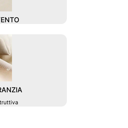
VENTO
RANZIA
truttiva