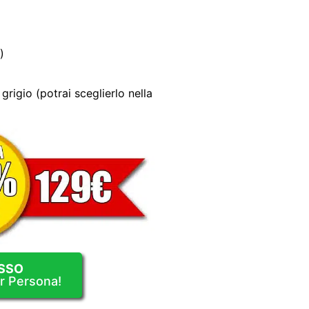
)
grigio (potrai sceglierlo nella
SSO
er Persona!