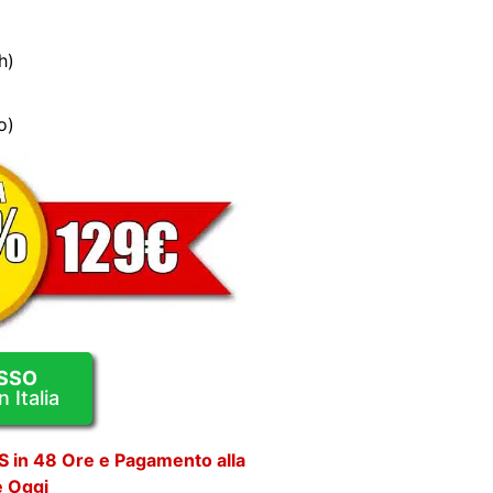
h)
o)
SSO
 Italia
S in 48 Ore e Pagamento alla
e Oggi