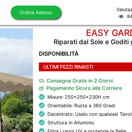
Valuta
Ordina Adesso
84
EASY GAR
Riparati dal Sole e Goditi 
DISPONIBILITÀ
ULTIMI PEZZI RIMASTI
Consegna Gratis in 2 Giorni
Pagamento Sicuro alla Corriere
Misure: 250x250x230H cm
Orientabile: Ruota a 360 Gradi
Decentrato: Usalo con qualsiasi Tavo
Struttura in Alluminio
Filtra i raggi UV e protegge la Pelle