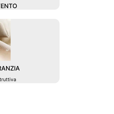
VENTO
RANZIA
truttiva