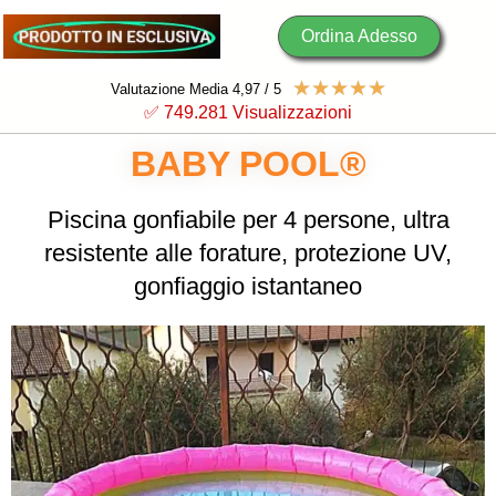
Ordina Adesso
☆
☆
☆
☆
☆
Valutazione Media 4,97 / 5
✅ 749.
282
 Visualizzazioni
BABY POOL®
Piscina gonfiabile per 4 persone, ultra
resistente alle forature, protezione UV,
gonfiaggio istantaneo