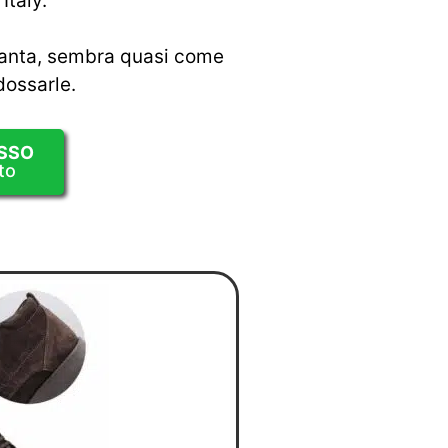
Italy.
pianta, sembra quasi come
dossarle.
SSO
to