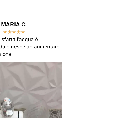
MARIA C.
★
★
★
★
★
sfatta l’acqua è
da e riesce ad aumentare
sione