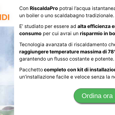
Con
RiscaldaPro
potrai l’acqua istantanea
DI
un boiler o uno scaldabagno tradizionale.
E’ studiato per essere ad
alta efficienza 
consumo
per cui avrai un
risparmio in b
Tecnologia avanzata di riscaldamento ch
raggiungere temperature massima di 78°C
garantendo un flusso costante e potente.
Pacchetto
completo con kit di installazi
un’installazione facile e veloce senza la n
Ordina ora