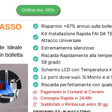
Ordina ora -50%
BASSO
Risparmio +67% annuo sulla bolle
Kit Installazione Rapida FAI DA TE
Attacco Universale
e. Ideale
Estremamente silenzioso
n bolletta
Riscalda Rapidamente alla tempe
58 gradi)
Schermo LCD con Temperatura i
Lo porti dove vuoi: Si Monto e s
Riscalda perfettamente con qualsi
Pagamento in Contanti al Corriere
Consegna Rapida in 24/48h
Soddisfatti o Rimborsati entro 30 gg
DISPONIBILITÀ: IN MAGAZZINO