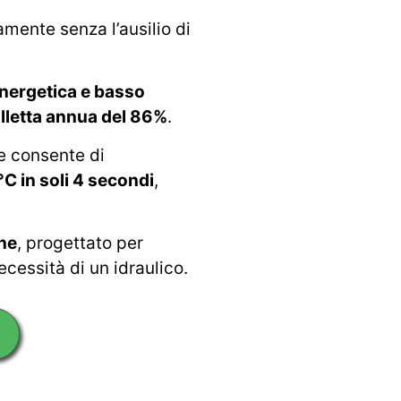
mente senza l’ausilio di
energetica e basso
olletta annua del 86%
.
e consente di
 in soli 4 secondi
,
one
, progettato per
ecessità di un idraulico.