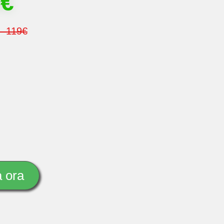
9€
i 119€
 ora