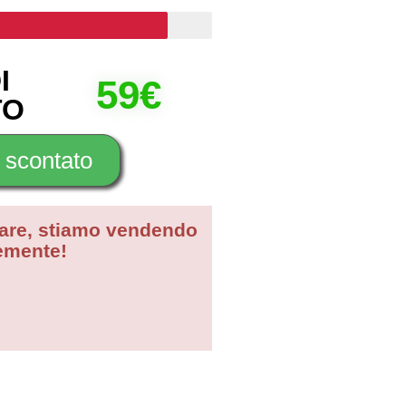
I
59€
TO
 scontato
lare, stiamo vendendo
emente!