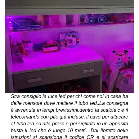
Stra consiglio la luce led per chi come noi in casa ha
delle mensole dove mettere il tubo led..La consegna
é avvenuta in tempi brevissimi,dentro la scatola c’è il
telecomando con pile già incluse, il cavo per attacare
al tubo led ed alla presa e poi sigillato in un apposita
busta il led che é lungo 10 metri…Dal libretto delle
istruzioni si scansiona il codice QR e si scaricare