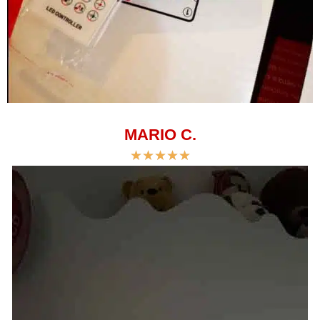
MARIO C.
★
★
★
★
★