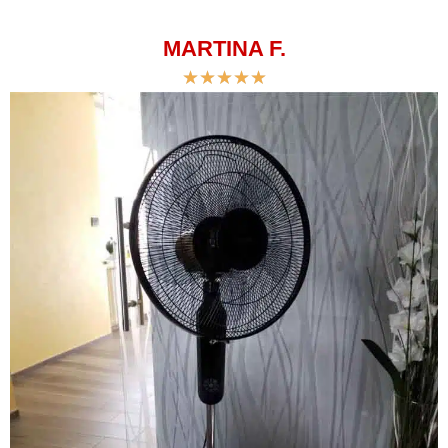
MARTINA F.
★
★
★
★
★