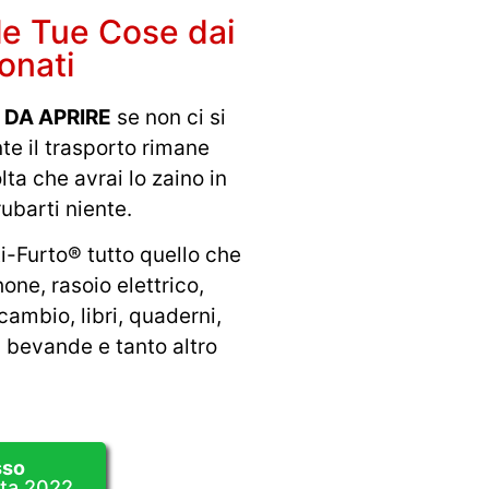
 le Tue Cose dai
onati
E DA APRIRE
se non ci si
nte il trasporto rimane
a che avrai lo zaino in
ubarti niente.
i-Furto® tutto quello che
ne, rasoio elettrico,
icambio, libri, quaderni,
, bevande e tanto altro
sso
ata 2022