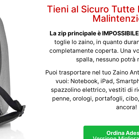
Tieni al Sicuro Tutte
Malintenzi
La zip principale è IMPOSSIBIL
toglie lo zaino, in quanto dura
completamente coperta. Una volt
spalla, nessuno potrà r
Puoi trasportare nel tuo Zaino Ant
vuoi: Notebook, iPad, Smartpho
spazzolino elettrico, vestiti di r
penne, orologi, portafogli, cibo
ancora!
Ordina Ade
Versione Miglior